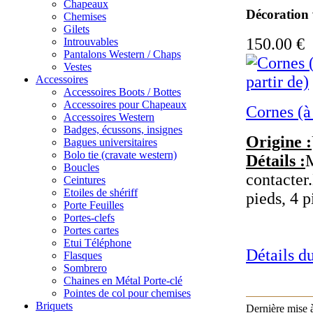
Chapeaux
Décoration 
Chemises
Gilets
150.00 €
Introuvables
Pantalons Western / Chaps
Vestes
Accessoires
Accessoires Boots / Bottes
Accessoires pour Chapeaux
Cornes (à 
Accessoires Western
Badges, écussons, insignes
Origine :
Bagues universitaires
Bolo tie (cravate western)
Détails :
M
Boucles
contacter.
Ceintures
Etoiles de shériff
pieds, 4 p
Porte Feuilles
Portes-clefs
Portes cartes
Etui Téléphone
Détails du
Flasques
Sombrero
Chaines en Métal Porte-clé
Pointes de col pour chemises
Briquets
Dernière mise 