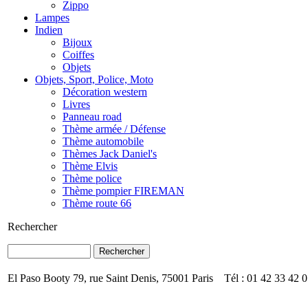
Zippo
Lampes
Indien
Bijoux
Coiffes
Objets
Objets, Sport, Police, Moto
Décoration western
Livres
Panneau road
Thème armée / Défense
Thème automobile
Thèmes Jack Daniel's
Thème Elvis
Thème police
Thème pompier FIREMAN
Thème route 66
Rechercher
El Paso Booty 79, rue Saint Denis, 75001 Paris Tél : 01 42 33 42