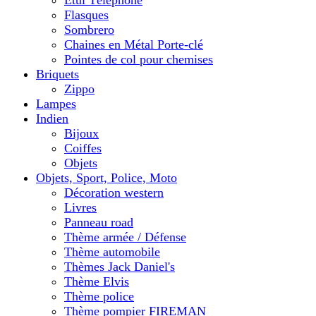
Etui Téléphone
Flasques
Sombrero
Chaines en Métal Porte-clé
Pointes de col pour chemises
Briquets
Zippo
Lampes
Indien
Bijoux
Coiffes
Objets
Objets, Sport, Police, Moto
Décoration western
Livres
Panneau road
Thème armée / Défense
Thème automobile
Thèmes Jack Daniel's
Thème Elvis
Thème police
Thème pompier FIREMAN